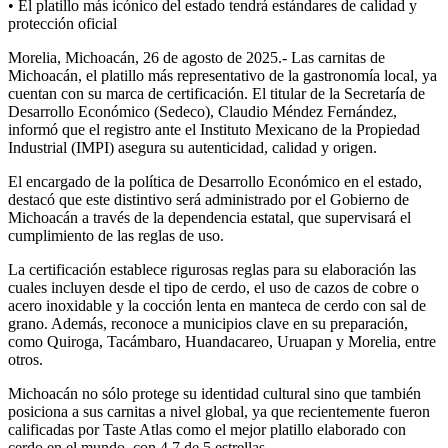
• El platillo más icónico del estado tendrá estándares de calidad y
protección oficial
Morelia, Michoacán, 26 de agosto de 2025.- Las carnitas de
Michoacán, el platillo más representativo de la gastronomía local, ya
cuentan con su marca de certificación. El titular de la Secretaría de
Desarrollo Económico (Sedeco), Claudio Méndez Fernández,
informó que el registro ante el Instituto Mexicano de la Propiedad
Industrial (IMPI) asegura su autenticidad, calidad y origen.
El encargado de la política de Desarrollo Económico en el estado,
destacó que este distintivo será administrado por el Gobierno de
Michoacán a través de la dependencia estatal, que supervisará el
cumplimiento de las reglas de uso.
La certificación establece rigurosas reglas para su elaboración las
cuales incluyen desde el tipo de cerdo, el uso de cazos de cobre o
acero inoxidable y la cocción lenta en manteca de cerdo con sal de
grano. Además, reconoce a municipios clave en su preparación,
como Quiroga, Tacámbaro, Huandacareo, Uruapan y Morelia, entre
otros.
Michoacán no sólo protege su identidad cultural sino que también
posiciona a sus carnitas a nivel global, ya que recientemente fueron
calificadas por Taste Atlas como el mejor platillo elaborado con
cerdo en el mundo, con 4.7 de 5 estrellas.